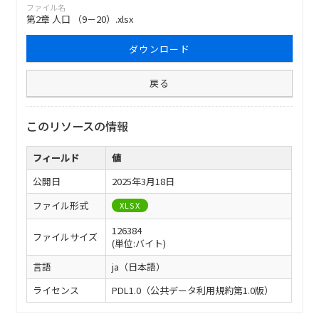
ファイル名
第2章 人口 （9－20）.xlsx
ダウンロード
戻る
このリソースの情報
フィールド
値
公開日
2025年3月18日
ファイル形式
XLSX
126384
ファイルサイズ
(単位:バイト)
言語
ja（日本語）
ライセンス
PDL1.0（公共データ利用規約第1.0版）