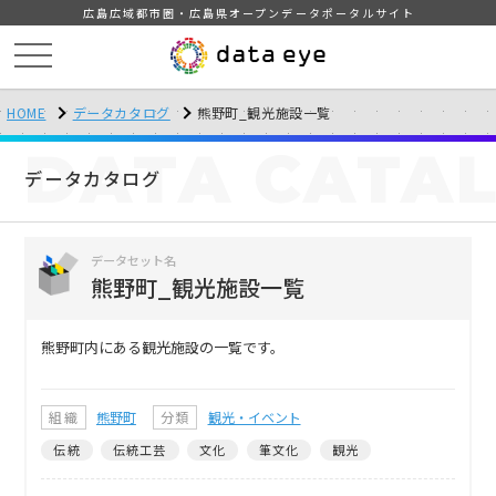
広島広域都市圏・広島県オープンデータポータルサイト
HOME
データカタログ
熊野町_観光施設一覧
DATA
CATA
データカタログ
データセット名
熊野町_観光施設一覧
熊野町内にある観光施設の一覧です。
組織
熊野町
分類
観光・イベント
伝統
伝統工芸
文化
筆文化
観光