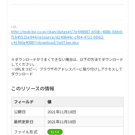
URL
http://mob.tpj.co.jp/ckan/dataset/7e448687-b50b-488b-bbb0-
f1645521e944/resource/d140644c-cf64-4711-bb62-
c41f60a40887/download/3a07.lan.xlsx
※ダウンロードがうまくできない場合は、以下の方法でダウンロード
してください。
・URLをコピー、ブラウザのアドレスバーに貼り付けしアクセスして
ダウンロード
このリソースの情報
フィールド
値
公開日
2021年11月18日
最終更新日
2021年11月18日
ファイル形式
XLSX