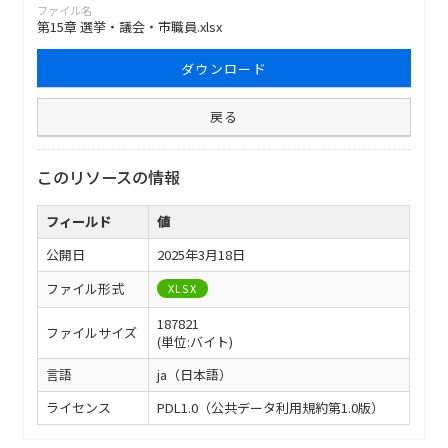
ファイル名
第15章 選挙・議会・市職員.xlsx
ダウンロード
戻る
このリソースの情報
フィールド
値
公開日
2025年3月18日
ファイル形式
XLSX
187821
ファイルサイズ
(単位:バイト)
言語
ja（日本語）
ライセンス
PDL1.0（公共データ利用規約第1.0版）