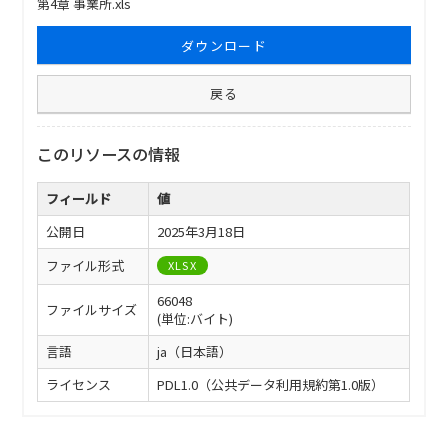
第4章 事業所.xls
ダウンロード
戻る
このリソースの情報
フィールド
値
公開日
2025年3月18日
ファイル形式
XLSX
66048
ファイルサイズ
(単位:バイト)
言語
ja（日本語）
ライセンス
PDL1.0（公共データ利用規約第1.0版）