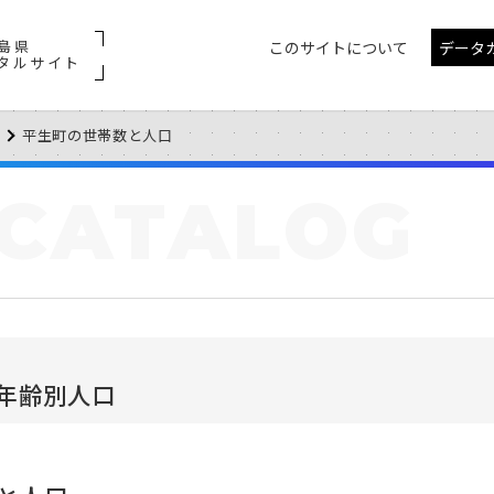
島県
このサイトについて
データ
タルサイト
平生町の世帯数と人口
CATALOG
年齢別人口