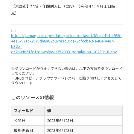
【岩国市】地域・年齢別人口（CSV）（令和４年４月１日時
点）
URL
https://yamaguchi-opendata.jp/ckan/dataset/f8ca4d14-c959-
4e15-971c-2975d88a82b2/resource/2cfccbe3-e46a-4487-
b32e-
c32b04e61fe1/download/352080_population_20230401.csv
※ダウンロードがうまくできない場合は、以下の方法でダウンロード
してください。
・URLをコピー、ブラウザのアドレスバーに貼り付けしアクセスして
ダウンロード
このリソースの情報
フィールド
値
公開日
2023年6月23日
最終更新日
2023年6月23日