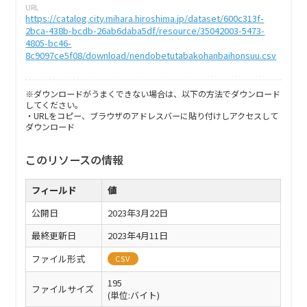
URL
https://catalog.city.mihara.hiroshima.jp/dataset/600c313f-
2bca-438b-bcdb-26ab6daba5df/resource/35042003-5473-
4805-bc46-
8c9097ce5f08/download/nendobetutabakohanbaihonsuu.csv
※ダウンロードがうまくできない場合は、以下の方法でダウンロード
してください。
・URLをコピー、ブラウザのアドレスバーに貼り付けしアクセスして
ダウンロード
このリソースの情報
フィールド
値
公開日
2023年3月22日
最終更新日
2023年4月11日
ファイル形式
CSV
195
ファイルサイズ
(単位:バイト)