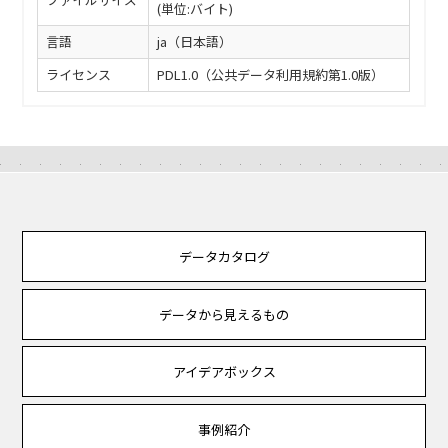
(単位:バイト)
言語
ja（日本語）
ライセンス
PDL1.0（公共データ利用規約第1.0版）
データカタログ
データから見えるもの
アイデアボックス
事例紹介