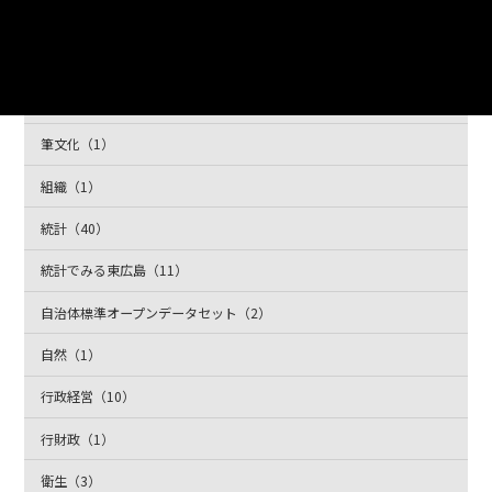
福祉（3）
福祉交通（1）
福祉保健（30）
筆文化（1）
組織（1）
統計（40）
統計でみる東広島（11）
自治体標準オープンデータセット（2）
自然（1）
行政経営（10）
行財政（1）
衛生（3）