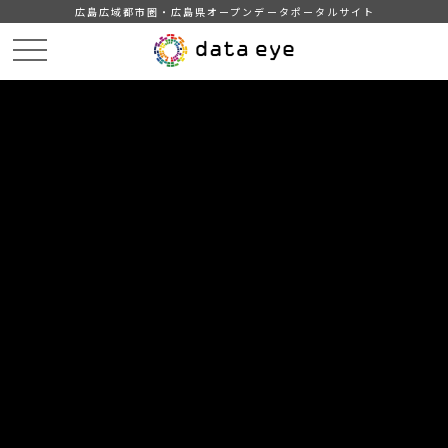
広島広域都市圏・広島県オープンデータポータルサイト
HOME
データカタログ
広島市_医療機関一覧
DATA
CATA
データカタログ
データセット名
広島市_医療機関一覧
広島市の医療機関一覧データです。
組織
広島市
分類
健康・医療・福祉
推奨データセット