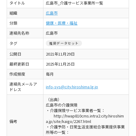
タイトル
広島市_介護サービス事業所一覧
組織
広島市
分類
健康・医療・福祉
連絡先名称
広島市
タグ
推奨データセット
公開日
2021年11月29日
最終更新日
2025年11月25日
作成頻度
毎月
連絡先メールア
info-sys@city.hiroshima.lg.jp
ドレス
（出典）
広島市の介護保険
・介護保険サービス事業者一覧：
http://hwap810cms.intra2.city.hiroshim
備考
a.jp/site/kaigo/2267.html
・介護予防・日常生活支援総合事業提供事業
所等の一覧：