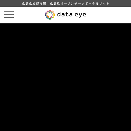
広島広域都市圏・広島県オープンデータポータルサイト
HOME
データカタログ
広島市_介護サービス事業所一覧
DATA
CATA
データカタログ
データセット名
広島市_介護サービス事業所一覧
広島市の介護サービス事業所一覧データです。
組織
広島市
分類
健康・医療・福祉
推奨データセット