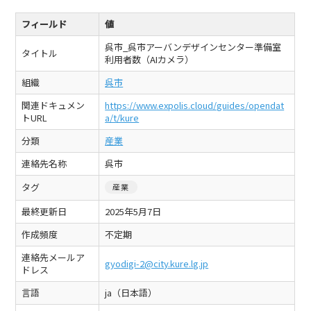
フィールド
値
呉市_呉市アーバンデザインセンター準備室
タイトル
利用者数（AIカメラ）
組織
呉市
関連ドキュメン
https://www.expolis.cloud/guides/opendat
トURL
a/t/kure
分類
産業
連絡先名称
呉市
タグ
産業
最終更新日
2025年5月7日
作成頻度
不定期
連絡先メールア
gyodigi-2@city.kure.lg.jp
ドレス
言語
ja（日本語）