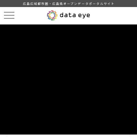
広島広域都市圏・広島県オープンデータポータルサイト
HOME
データカタログ
呉市_呉市アーバンデザインセンター準備室利用者数（AIカメラ）
DATA
CATA
データカタログ
データセット名
呉市_呉市アーバンデザインセンタ
ー準備室利用者数（AIカメラ）
アーバンデザインセンター準備室において収集したデータ（利
用者人数及び属性情報（大人、男性、女性））を返すもので
す。