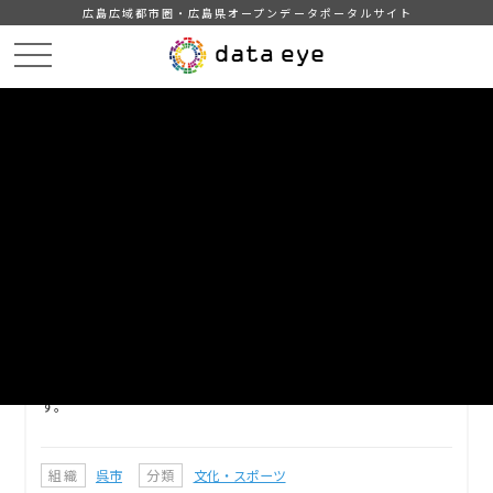
広島広域都市圏・広島県オープンデータポータルサイト
HOME
データカタログ
呉市_呉市立図書館利用者区分別登録者数
DATA
CATA
データカタログ
データセット名
呉市_呉市立図書館利用者区分別登
録者数
呉市における呉市立図書館利用者区分別登録者数を返すもので
す。
組織
呉市
分類
文化・スポーツ