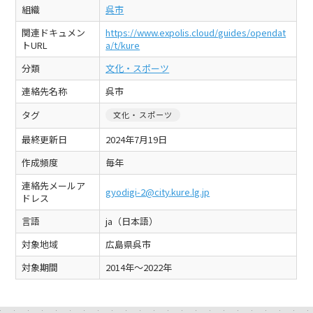
組織
呉市
関連ドキュメン
https://www.expolis.cloud/guides/opendat
トURL
a/t/kure
分類
文化・スポーツ
連絡先名称
呉市
タグ
文化・スポーツ
最終更新日
2024年7月19日
作成頻度
毎年
連絡先メールア
gyodigi-2@city.kure.lg.jp
ドレス
言語
ja（日本語）
対象地域
広島県呉市
対象期間
2014年〜2022年