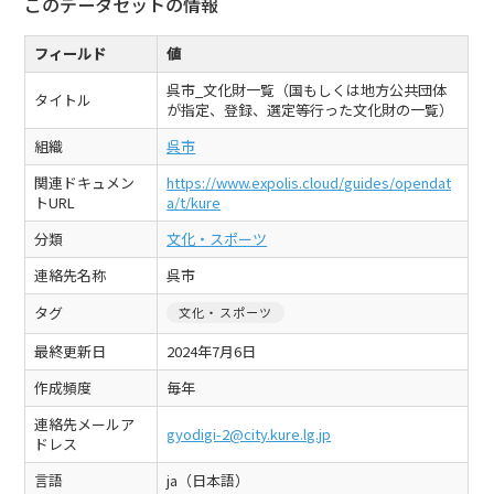
このデータセットの情報
フィールド
値
呉市_文化財一覧（国もしくは地方公共団体
タイトル
が指定、登録、選定等行った文化財の一覧）
組織
呉市
関連ドキュメン
https://www.expolis.cloud/guides/opendat
トURL
a/t/kure
分類
文化・スポーツ
連絡先名称
呉市
タグ
文化・スポーツ
最終更新日
2024年7月6日
作成頻度
毎年
連絡先メールア
gyodigi-2@city.kure.lg.jp
ドレス
言語
ja（日本語）