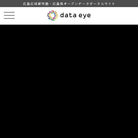
広島広域都市圏・広島県オープンデータポータルサイト
HOME
データカタログ
呉市_文化財一覧（国もしくは地方公共団体が指定、登録、選定等行った文
化財の一覧）
DATA
CATA
データカタログ
データセット名
呉市_文化財一覧（国もしくは地方
公共団体が指定、登録、選定等行っ
た文化財の一覧）
呉市における国、県、市により指定、登録、選定されている文
化財のデータを返すものです。