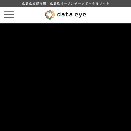
広島広域都市圏・広島県オープンデータポータルサイト
HOME
データカタログ
三原市_学校給食献立情報
DATA
CATA
データカタログ
データセット名
三原市_学校給食献立情報
学校給食の年度別、調理場別の献立情報
組織
三原市教育委員会
分類
子育て・教育
18
個のリソース