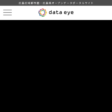
広島広域都市圏・広島県オープンデータポータルサイト
HOME
データカタログ
広島県_大気汚染常時監視結果
DATA
CATA
データカタログ
データセット名
広島県_大気汚染常時監視結果
広島県が所管する測定局で測定したデータ（１時間値）
（出典： https://www.pref.hiroshima.lg.jp/site/eco/e-e1-
data-index.html）
組織
広島県
分類
生活・環境