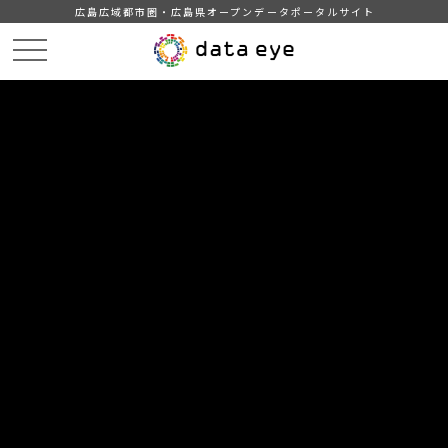
広島広域都市圏・広島県オープンデータポータルサイト
HOME
データカタログ
広島県_ごみ分別の実施状況（事業系）
DATA
CATA
データカタログ
データセット名
広島県_ごみ分別の実施状況（事業
系）
市町別事業系ごみ分別の実施状況
組織
広島県
分類
生活・環境
ごみ
環境保全