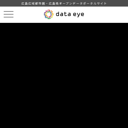
広島広域都市圏・広島県オープンデータポータルサイト
HOME
データカタログ
広島県_犯罪発生情報（自転車盗）
DATA
CATA
データカタログ
データセット名
広島県_犯罪発生情報（自転車盗）
自転車盗の発生状況
組織
広島県
分類
防災・安全
くらしの情報
防犯