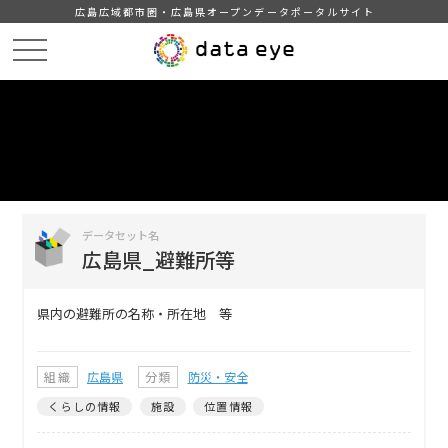
広島広域都市圏・広島県オープンデータポータルサイト
HOME
データカタログ
広島県_避難所等
DATA
CATA
データカタログ
データセット名
広島県_避難所等
県内の避難所の名称・所在地 等
組織
広島県
分類
防災・安全
くらしの情報
施設
位置情報