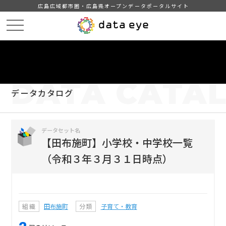
広島広域都市圏・広島県オープンデータポータルサイト
HOME
データカタログ
【田布施町】小学校・中学校一覧（令和３年３月３１日時点）
DATA
CATA
データカタログ
データセット名
【田布施町】小学校・中学校一覧
（令和３年３月３１日時点）
組織
田布施町
分類
子育て・教育