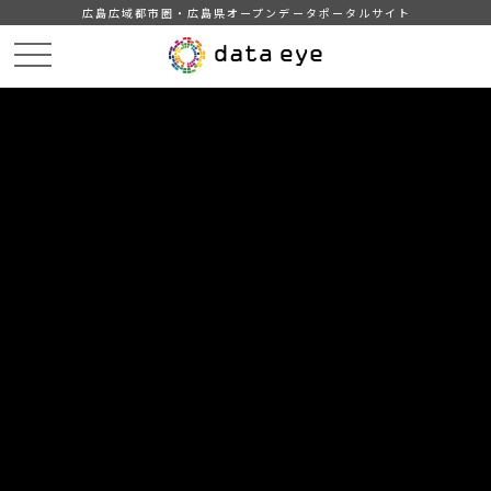
広島広域都市圏・広島県オープンデータポータルサイト
HOME
データカタログ
【岩国市】地域・年齢別人口
DATA
CATA
データカタログ
データセット名
【岩国市】地域・年齢別人口
組織
岩国市
分類
人口・世帯
人口
統計
20
個のリソース