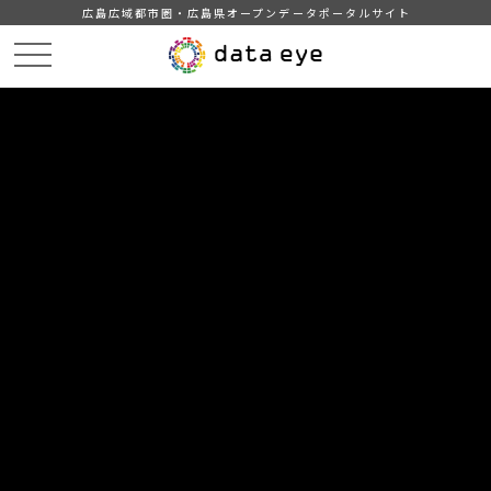
広島広域都市圏・広島県オープンデータポータルサイト
HOME
データカタログ
東広島市_2007(平成19)年度大字別人口及び年齢別人口
DATA
CATA
データカタログ
データセット名
東広島市_2007(平成19)年度大字別
人口及び年齢別人口
2007(平成19)年度大字別人口及び年齢別人口
組織
東広島市
分類
人口・世帯