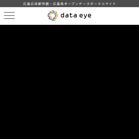
広島広域都市圏・広島県オープンデータポータルサイト
HOME
データカタログ
東広島市_2018(平成30)年度大字別人口及び年齢別人口等
DATA
CATA
データカタログ
データセット名
東広島市_2018(平成30)年度大字別
人口及び年齢別人口等
2018(平成30)年度大字別人口及び年齢別人口等
組織
東広島市
分類
人口・世帯